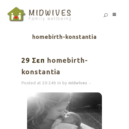
homebirth-konstantia
29 Σεπ
homebirth-
konstantia
Posted at 20:24h
in
by
midwives