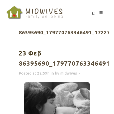
86395690_179770763346491_172279
23 Φεβ
86395690_179770763346491_
Posted at 22:59h
in
by
midwives