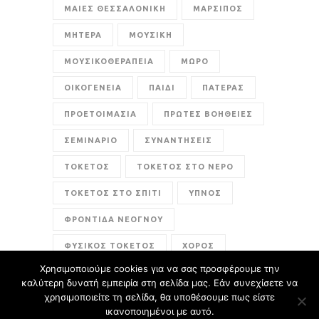
ΜΑΙΕΣ ΘΕΣΣΑΛΟΝΙΚΗ
ΜΑΡΣΙΠΟΣ
ΜΗΤΕΡΑ
ΜΟΥΣΙΚΗ
ΜΟΥΣΙΚΟΘΕΡΑΠΕΙΑ
ΜΩΡΟ
ΟΙΚΟΓΕΝΕΙΑ
ΠΑΙΔΙ
ΠΑΤΕΡΑΣ
ΠΡΟΕΤΟΙΜΑΣΙΑ
ΠΡΩΤΕΣ ΒΟΗΘΕΙΕΣ
ΣΕΜΙΝΑΡΙΟ
ΣΥΝΑΝΤΗΣΕΙΣ
ΤΟΚΕΤΟΣ
ΤΟΚΕΤΟΣ ΣΤΟ ΝΕΡΟ
ΤΟΚΕΤΟΣ ΣΤΟ ΣΠΙΤΙ
ΥΠΝΟΣ
ΦΡΟΝΤΙΔΑ ΝΕΟΓΝΟΥ
ΦΥΣΙΚΟΣ ΤΟΚΕΤΟΣ
ΧΟΡΟΣ
Χρησιμοποιούμε cookies για να σας προσφέρουμε την
ενσυναίσθηση
καλύτερη δυνατή εμπειρία στη σελίδα μας. Εάν συνεχίσετε να
χρησιμοποιείτε τη σελίδα, θα υποθέσουμε πως είστε
ικανοποιημένοι με αυτό.