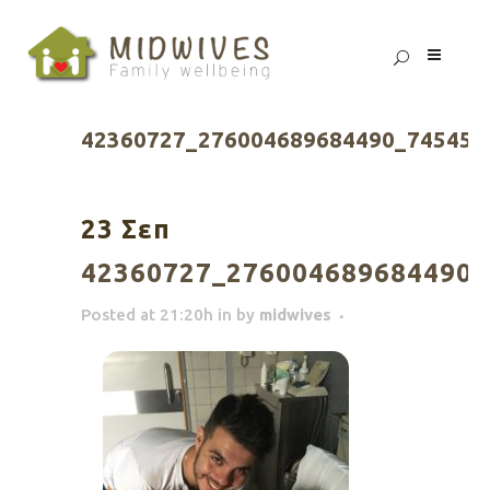
42360727_276004689684490_745454
23 Σεπ
42360727_276004689684490_
Posted at 21:20h
in
by
midwives