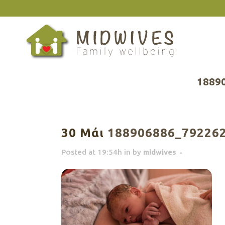
1889
30 Μάι
188906886_792262
Posted at 19:54h
in
by
midwives