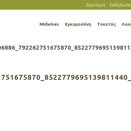
Σεμινάρια
Εκδηλώσει
Midwives
Εγκυμοσύνη
Τοκετός
Λοχ
06886_792262751675870_8522779695139811
751675870_8522779695139811440