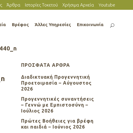
ς
Άρθρα
Ιστορίες Τοκετού
Χρήσιμα Αρχεία
Youtube
εία
Βρέφος
Άλλες Υπηρεσίες
Επικοινωνία
440_n
ΠΡΌΣΦΑΤΑ ΆΡΘΡΑ
Διαδικτυακή Προγεννητική
_n
Προετοιμασία – Αύγουστος
2026
Προγεννητικές συναντήσεις
– Γεννώ με Εμπιστοσύνη –
Ιούλιος 2026
Πρώτες Βοήθειες για βρέφη
και παιδιά – Ιούνιος 2026