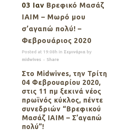
03 Ιαν
Βρεφικό Μασάζ
ΙΑΙΜ – Μωρό μου
σ’αγαπώ πολύ! –
Φεβρουάριος 2020
Posted at 19:08h
in
Σεμινάρια
by
midwives
Share
Στο Μidwives, την Τρίτη
04 Φεβρουαρίου 2020,
στις 11 πμ ξεκινά νέος
πρωϊνός κύκλος, πέντε
συνεδριών “Βρεφικού
Μασάζ ΙΑΙΜ – Σ’αγαπώ
πολύ”!