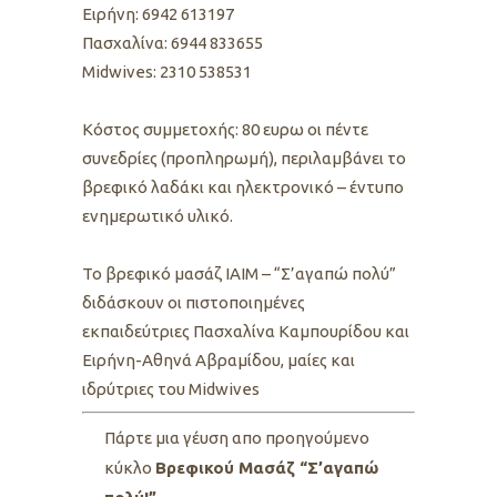
Ειρήνη: 6942 613197
Πασχαλίνα: 6944 833655
Midwives: 2310 538531
Kόστος συμμετοχής: 80 ευρω οι πέντε
συνεδρίες (προπληρωμή), περιλαμβάνει το
βρεφικό λαδάκι και ηλεκτρονικό – έντυπο
ενημερωτικό υλικό.
To βρεφικό μασάζ ΙΑΙΜ – “Σ’αγαπώ πολύ”
διδάσκουν οι πιστοποιημένες
εκπαιδεύτριες Πασχαλίνα Καμπουρίδου και
Ειρήνη-Αθηνά Αβραμίδου, μαίες και
ιδρύτριες του Midwives
Πάρτε μια γέυση απο προηγούμενο
κύκλο
Βρεφικού Μασάζ “Σ’αγαπώ