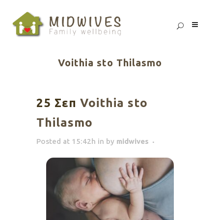
Voithia sto Thilasmo
25 Σεπ
Voithia sto
Thilasmo
Posted at 15:42h
in
by
midwives