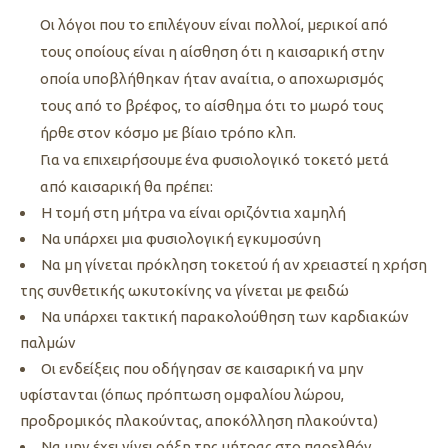
Οι λόγοι που το επιλέγουν είναι πολλοί, μερικοί από
τους οποίους είναι η αίσθηση ότι η καισαρική στην
οποία υποβλήθηκαν ήταν αναίτια, ο αποχωρισμός
τους από το βρέφος, το αίσθημα ότι το μωρό τους
ήρθε στον κόσμο με βίαιο τρόπο κλπ.
Για να επιχειρήσουμε ένα φυσιολογικό τοκετό μετά
από καισαρική θα πρέπει:
Η τομή στη μήτρα να είναι οριζόντια χαμηλή
Να υπάρχει μια φυσιολογική εγκυμοσύνη
Να μη γίνεται πρόκληση τοκετού ή αν χρειαστεί η χρήση
της συνθετικής ωκυτοκίνης να γίνεται με φειδώ
Να υπάρχει τακτική παρακολούθηση των καρδιακών
παλμών
Οι ενδείξεις που οδήγησαν σε καισαρική να μην
υφίστανται (όπως πρόπτωση ομφαλίου λώρου,
προδρομικός πλακούντας, αποκόλληση πλακούντα)
Να μην έχει γίνει ρήξη της μήτρας στο παρελθόν