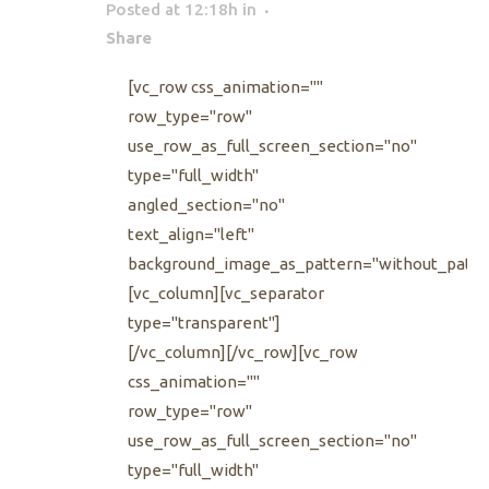
Posted at 12:18h
in
Share
[vc_row css_animation=""
row_type="row"
use_row_as_full_screen_section="no"
type="full_width"
angled_section="no"
text_align="left"
background_image_as_pattern="without_patte
[vc_column][vc_separator
type="transparent"]
[/vc_column][/vc_row][vc_row
css_animation=""
row_type="row"
use_row_as_full_screen_section="no"
type="full_width"