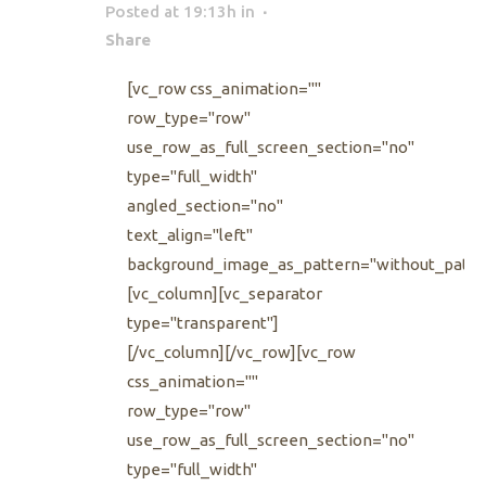
Posted at 19:13h
in
Share
[vc_row css_animation=""
row_type="row"
use_row_as_full_screen_section="no"
type="full_width"
angled_section="no"
text_align="left"
background_image_as_pattern="without_patte
[vc_column][vc_separator
type="transparent"]
[/vc_column][/vc_row][vc_row
css_animation=""
row_type="row"
use_row_as_full_screen_section="no"
type="full_width"