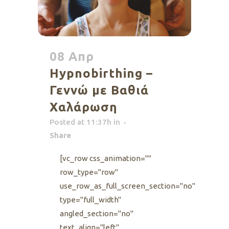
08 Απρ
Hypnobirthing –
Γεννώ με Bαθιά
Xαλάρωση
Posted at 11:37h
in
Share
[vc_row css_animation=""
row_type="row"
use_row_as_full_screen_section="no"
type="full_width"
angled_section="no"
text_align="left"