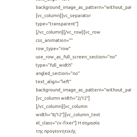
background_image_as_pattern="without_patte
[vc_column][vc_separator
type="transparent"]
[/vc_column][/vc_row][vc_row
css_animation=""
row_type="row"
use_row_as_full_screen_section="no"
type="full_width"
angled_section="no"
text_align="left"
background_image_as_pattern="without_patte
[vc_column width="2/12"]
[/vc_column][vc_column
width="8/12"][vc_column_text
el_class="cv-fixer"] H σημασία
της προγεννητικής