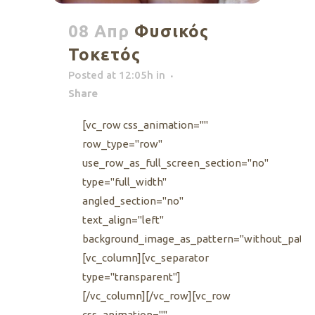
08 Απρ
Φυσικός
Τοκετός
Posted at 12:05h
in
Share
[vc_row css_animation=""
row_type="row"
use_row_as_full_screen_section="no"
type="full_width"
angled_section="no"
text_align="left"
background_image_as_pattern="without_patte
[vc_column][vc_separator
type="transparent"]
[/vc_column][/vc_row][vc_row
css_animation=""