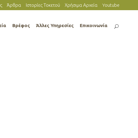
ς
Άρθρα
Ιστορίες Τοκετού
Χρήσιμα Αρχεία
Youtube
εία
Βρέφος
Άλλες Υπηρεσίες
Επικοινωνία