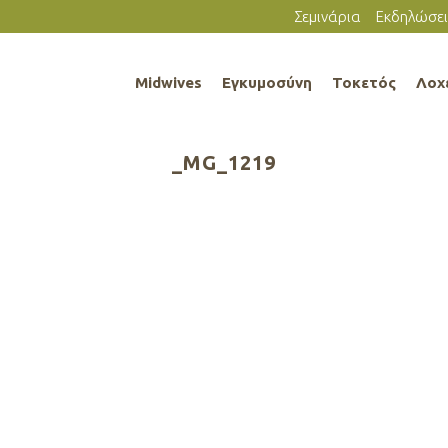
Σεμινάρια
Εκδηλώσει
Midwives
Εγκυμοσύνη
Τοκετός
Λοχ
_MG_1219