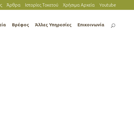
ς
Άρθρα
Ιστορίες Τοκετού
Χρήσιμα Αρχεία
Youtube
εία
Βρέφος
Άλλες Υπηρεσίες
Επικοινωνία