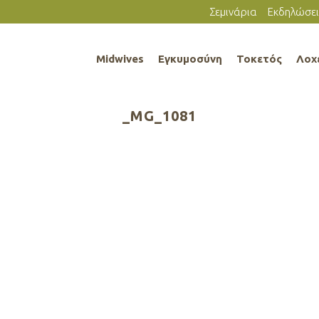
Σεμινάρια
Εκδηλώσει
Midwives
Εγκυμοσύνη
Τοκετός
Λοχ
_MG_1081