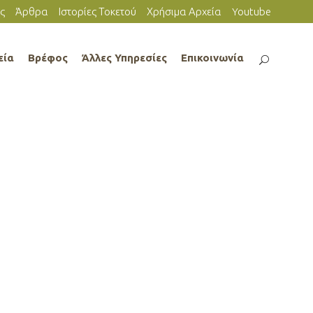
ς
Άρθρα
Ιστορίες Τοκετού
Χρήσιμα Αρχεία
Youtube
εία
Βρέφος
Άλλες Υπηρεσίες
Επικοινωνία