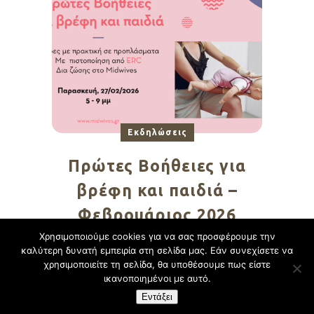
Εκδηλώσεις
Πρώτες Βοήθειες για
βρέφη και παιδιά –
Φεβρουάριος 2026
Χρησιμοποιούμε cookies για να σας προσφέρουμε την
καλύτερη δυνατή εμπειρία στη σελίδα μας. Εάν συνεχίσετε να
1
2
3
χρησιμοποιείτε τη σελίδα, θα υποθέσουμε πως είστε
ικανοποιημένοι με αυτό.
Εντάξει
Design By:
CustomView