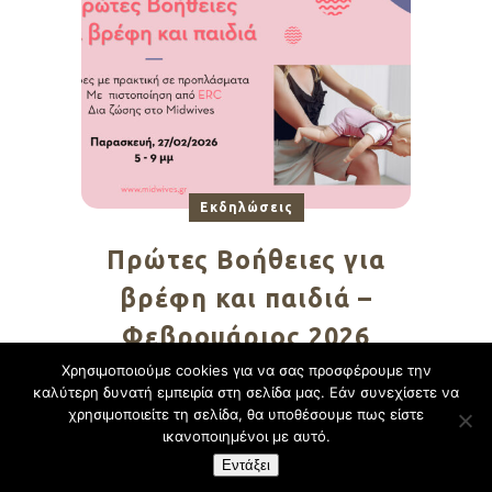
Εκδηλώσεις
Πρώτες Βοήθειες για
βρέφη και παιδιά –
Φεβρουάριος 2026
Χρησιμοποιούμε cookies για να σας προσφέρουμε την
καλύτερη δυνατή εμπειρία στη σελίδα μας. Εάν συνεχίσετε να
1
2
3
χρησιμοποιείτε τη σελίδα, θα υποθέσουμε πως είστε
ικανοποιημένοι με αυτό.
Εντάξει
Design By:
CustomView